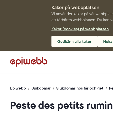
Kakor på webbplatsen
Vi använder kakor på vår webbplats 
att förbättra webbplatsen. Du kan v
Kakor (cookies) på webbplatsen
Godkänn alla kakor
Neka 
Epiwebb
/
Sjukdomar
/
Sjukdomar hos får och get
/
Pe
Peste des petits rumi