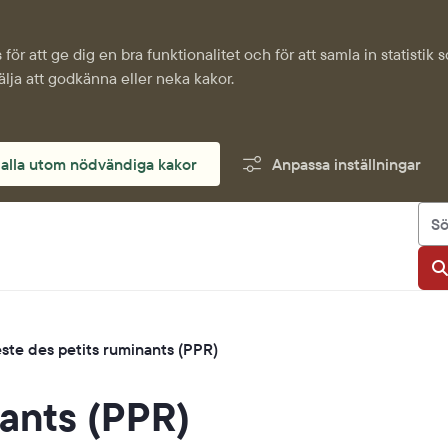
för att ge dig en bra funktionalitet och för att samla in statisti
älja att godkänna eller neka kakor.
alla utom nödvändiga kakor
Anpassa inställningar
Sök
S
ste des petits ruminants (PPR)
nants
(PPR)