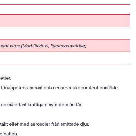
inant
virus (Morbillivirus,
Paramyxoviridae
)
etter.
ånd, inappetens, seröst och senare mukopurulent nosflöde,
r också oftast kraftigare symptom än får.
kt eller med aerosoler från smittade djur.
ination.