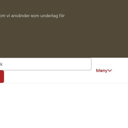
k som vi använder som underlag för
Meny
ök