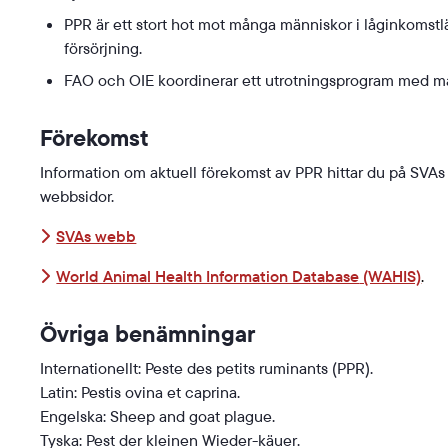
PPR är ett stort hot mot många människor i låginkomstlä
försörjning.
FAO och OIE koordinerar ett utrotningsprogram med mål
Förekomst
Information om aktuell förekomst av PPR hittar du på SVA
webbsidor.
Länk till annan webbplats.
SVAs webb
Län
World Animal Health Information Database
(WAHIS)
.
Övriga benämningar
Internationellt:
Peste des petits ruminants
(PPR).
Latin:
Pestis ovina et caprina
.
Engelska:
Sheep and goat plague
.
Tyska:
Pest der kleinen Wieder-käuer
.