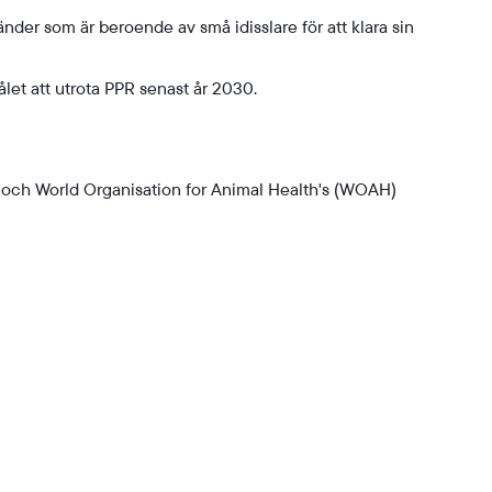
nder som är beroende av små idisslare för att klara sin
et att utrota PPR senast år 2030.
s och
World Organisation for Animal Health's
(WOAH)
k till annan webbplats.