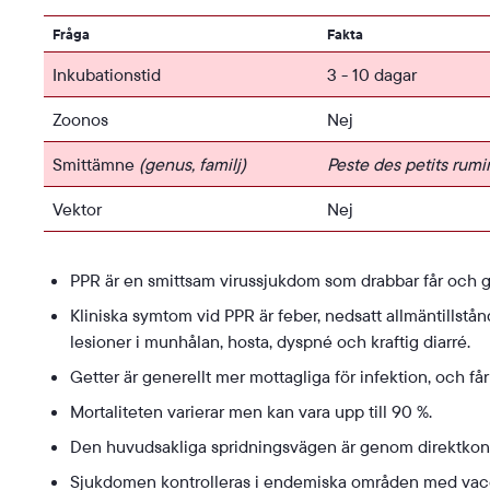
Fråga
Fakta
Inkubationstid
3 - 10 dagar
Zoonos
Nej
Smittämne
(genus, familj)
Peste des petits rum
Vektor
Nej
PPR är en smittsam virussjukdom som drabbar får och g
Kliniska symtom vid PPR är feber, nedsatt allmäntillst
lesioner i munhålan, hosta, dyspné och kraftig diarré.
Getter är generellt mer mottagliga för infektion, och få
Mortaliteten varierar men kan vara upp till 90 %.
Den huvudsakliga spridningsvägen är genom direktkonta
Sjukdomen kontrolleras i endemiska områden med vacc